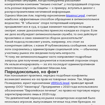
В подобных ситуациях, когда конкуренты рассылают
контрагентам компании "письма счастья", у пострадавшей стороны
есть разные варианты защиты — к примеру, вступить в диалог с
распространителями негативной информации.
Однако Максим Али, партнёр юркомпании
Maxima Legal
, считает
наиболее эффективным способом обращение в антимонопольное
ведомство: "В “обычном” споре потерпевший напрямую
предъявляет иск в суд, а судья занимает пассивную позицию и
смотрит, какие доказательства принесла каждая из сторон. Если
же дело возбуждает антимонопольная служба, то она действует
проактивно и сама занимается сбором доказательств".
Такой подход позволяет узнать, например, кто стоит за
конкретным сайтом, с каких IP публиковались сообщения, какие
логи сохранились у администрации социальной сети, — обычному
участнику рынка эти сведения получить непросто.
"К тому же антимонопольщики часто направляют подробные
запросы для получения документов и пояснений сторонам спора.
Их нельзя игнорировать — за это последует административная
ответственность", — добавляет Максим Али.
Парадоксально, но факт
Как показывает практика, нередко подобные конфликты
возникают именно из–за прав на товарные знаки. Так, Марина
Пожидаева, юрист юркомпании
VERSUS.legal
, приводит яркий
пример ООО "Авангард". Предприятие с 2010 года использовало
обозначение "Европейское печенье", но права на торговую марку
зарегистрировало лишь в 2019 году.
"За девятилетний период на рынке кондитерских изделий было
несколько игроков, выпускавших печенье под этим брендом, но