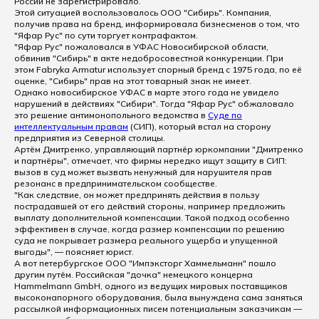
России не зарегистрировало.
Этой ситуацией воспользовалось ООО "Сибирь". Компания,
получив права на бренд, информировала бизнесменов о том, что
"Яфар Рус" по сути торгует контрафактом.
"Яфар Рус" пожаловался в УФАС Новосибирской области,
обвинив "Сибирь" в акте недобросовестной конкуренции. При
этом Fabryka Armatur использует спорный бренд с 1975 года, по её
оценке, "Сибирь" прав на этот товарный знак не имеет.
Однако новосибирское УФАС в марте этого года не увидело
нарушений в действиях "Сибири". Тогда "Яфар Рус" обжаловало
это решение антимонопольного ведомства в
Суде по
интеллектуальным правам
(СИП), который встал на сторону
предприятия из Северной столицы.
Артём Дмитренко, управляющий партнёр юркомпании "Дмитренко
и партнёры", отмечает, что фирмы нередко ищут защиту в СИП:
вызов в суд может вызвать ненужный для нарушителя прав
резонанс в предпринимательском сообществе.
"Как следствие, он может предпринять действия в пользу
пострадавшей от его действий стороны, например предложить
выплату дополнительной компенсации. Такой подход особенно
эффективен в случае, когда размер компенсации по решению
суда не покрывает размера реального ущерба и упущенной
выгоды", — поясняет юрист.
А вот петербургское ООО "Импэксторг Хаммельманн" пошло
другим путём. Российская "дочка" немецкого концерна
Hammelmann GmbH, одного из ведущих мировых поставщиков
высоконапорного оборудования, была вынуждена сама заняться
рассылкой информационных писем потенциальным заказчикам —