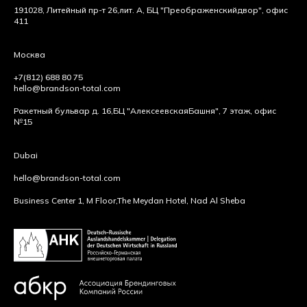
191028, Литейный пр-т 26,
лит. А, БЦ "Преображенский
двор", офис
411
Москва
+7(812) 688 80 75
hello@brandson-total.com
Ракетный бульвар д. 16,
БЦ "Алексеевская
Башня", 7 этаж, офис
№15
Dubai
hello@brandson-total.com
Business Center 1, M Floor,
The Meydan Hotel, Nad Al Sheba