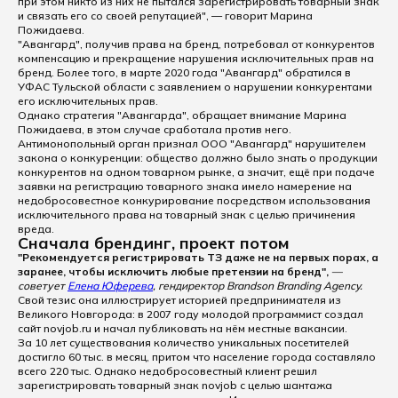
при этом никто из них не пытался зарегистрировать товарный знак
и связать его со своей репутацией", — говорит Марина
Пожидаева.
"Авангард", получив права на бренд, потребовал от конкурентов
компенсацию и прекращение нарушения исключительных прав на
бренд. Более того, в марте 2020 года "Авангард" обратился в
УФАС Тульской области с заявлением о нарушении конкурентами
его исключительных прав.
Однако стратегия "Авангарда", обращает внимание Марина
Пожидаева, в этом случае сработала против него.
Антимонопольный орган признал ООО "Авангард" нарушителем
закона о конкуренции: общество должно было знать о продукции
конкурентов на одном товарном рынке, а значит, ещё при подаче
заявки на регистрацию товарного знака имело намерение на
недобросовестное конкурирование посредством использования
исключительного права на товарный знак с целью причинения
вреда.
Сначала брендинг, проект потом
"Рекомендуется регистрировать ТЗ даже не на первых порах, а
заранее, чтобы исключить любые претензии на бренд",
—
советует
Елена Юферева
, гендиректор Brandson Branding Agency.
Свой тезис она иллюстрирует историей предпринимателя из
Великого Новгорода: в 2007 году молодой программист создал
сайт novjob.ru и начал публиковать на нём местные вакансии.
За 10 лет существования количество уникальных посетителей
достигло 60 тыс. в месяц, притом что население города составляло
всего 220 тыс. Однако недобросовестный клиент решил
зарегистрировать товарный знак novjob с целью шантажа