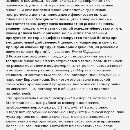
истинного владельца, говорит эксперт. И предпринимателю
пришлось судиться, чтобы доказать право на использование
знака — иначе владелец знака мог подать в суд и лишить
программиста домена, приносящего финансовые выгоды.
"Чаще всего необходимость защищать товарные знаки и,
соответственно, репутацию возникает на рынках с низким
знанием продукта — в связи с малой осведомлённостью о том,
каким должен быть оригинал, на рынках с гомогенным
продуктом, который дифференцируется только благодаря
эмоциональной добавленной ценности (например, в случае с
брендами жвачки: продукт примерно одинаков, на решение о
покупке влияет бренд)"
,
— полагает Елена Юферева.
В России контрафактная продукция с нарушениями прав на
товарные знаки чаще всего встречается в лёгкой промышленности,
на рынках косметики и парфюмерии, электроники, автозапчастей
и материалов для ремонта, резюмирует Марина Пожидаева,
ссылаясь на контрольный список по контрафактной продукции и
пиратству Еврокомиссии. Во многом это связано в высокой
стоимостью оригинальной продукции, высокими ставками роялти
по лицензионным договорам и общим снижением доходов
потребителей.
Так, оригинальный мерч "Смешарики" в интернет–магазине Riki
Store стоит от 1,1 тыс. рублей за шоппер с нанесением
изображения персонажа до 3,2 тыс. рублей за толстовку.
"Подделать продукцию несложно. Нарушитель наносит персонажа
мультсериала на аналогичную вещь, а цену устанавливает
значительно ниже оригинала, но выше себестоимости продукции
более низкого качества. Потребителю психологически легче