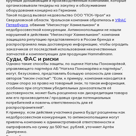
крупным добывающим и производственным компаниям, которые
организовывали тендеры на закупку и обслуживание
оборудования концерна из Германии.
Такой подход вызвал недовольство ООО "ПСК–Урал" из
Свердловской области. Уральская компания обратилась в
УФАС
Петербурга
, обвинив "Импэксторг Хаммельманн" в
недобросовестной конкуренции. Антимонопольщики не нашли
нарушений в действиях "Импэксторг Хаммельманн": компания
защищала репутацию представляемого в России бренда и
распространяла лишь достоверную информацию, чтобы оградить
заказчиков от последствий использования некачественных
запчастей и комплектующих для продукции Hammelmann.
Суды, ФАС и риски
Однако такие способы защиты, по оценке Натэлы Пономарёвой,
управляющего партнёра АБ "Натэла Пономарёва и партнёры",
могут, безусловно, представлять большую опасность для самих
авторов "писем счастья": "Если, к примеру, компания находится в
стадии спора за права на товарный знак, то такая информация,
особенно при отсутствии убедительных доказательств её
достоверности, может быть расценена как дискредитация товара
или его производителя / продавца среди потенциальных
потребителей и повлечь ответственность для её
распространителей".
К примеру, если действия участника рынка будут расценены как
недобросовестная конкуренция, то антимонопольщики могут
привлечь компанию к административной ответственности и
оштрафовать на сумму до 500 тыс. рублей, уточняет Артём
Дмитренко.