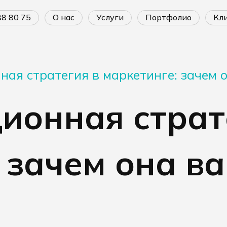
688 80 75
о нас
услуги
портфолио
к
ая стратегия в маркетинге: зачем он
ионная страт
 зачем она ва