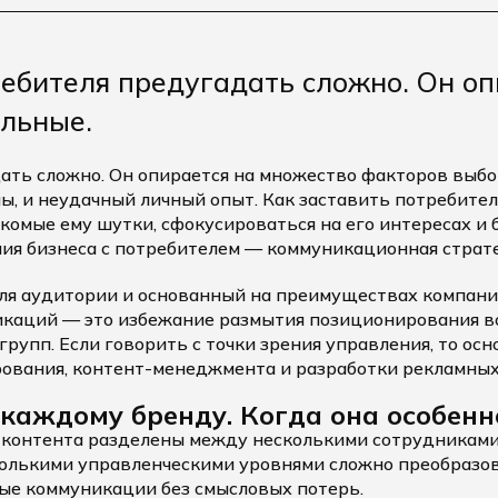
ребителя предугадать сложно. Он о
альные.
ть сложно. Он опирается на множество факторов выбор
ы, и неудачный личный опыт. Как заставить потребител
акомые ему шутки, сфокусироваться на его интересах и
ия бизнеса с потребителем — коммуникационная страте
ля аудитории и основанный на преимуществах компани
никаций — это избежание размытия позиционирования в
рупп. Если говорить с точки зрения управления, то ос
ования, контент-менеджмента и разработки рекламных
каждому бренду. Когда она особенн
 контента разделены между несколькими сотрудниками
колькими управленческими уровнями сложно преобразо
ые коммуникации без смысловых потерь.