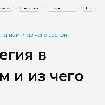
лиенты
контакты
En
а вам и из чего состоит
егия в
м и из чего