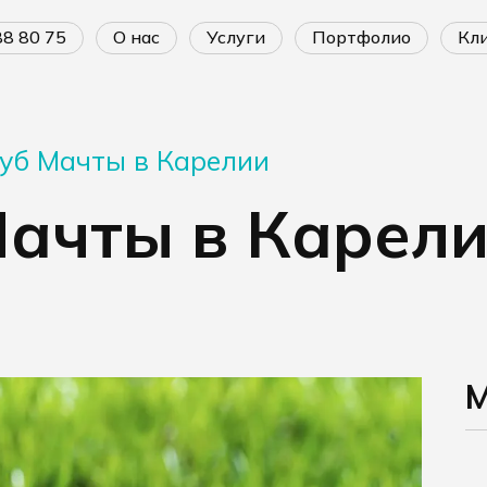
688 80 75
о нас
услуги
портфолио
к
уб Мачты в Карелии
Мачты в Карел
М