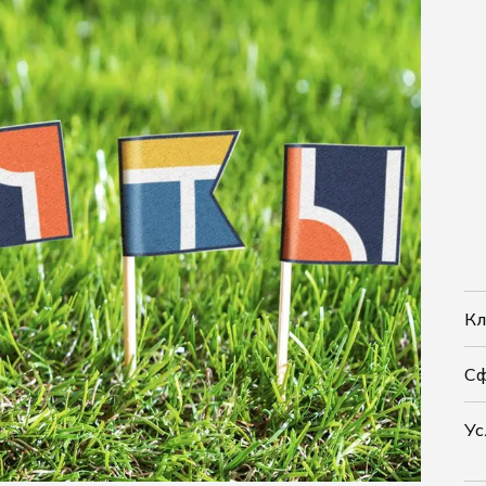
Кл
С
Ус