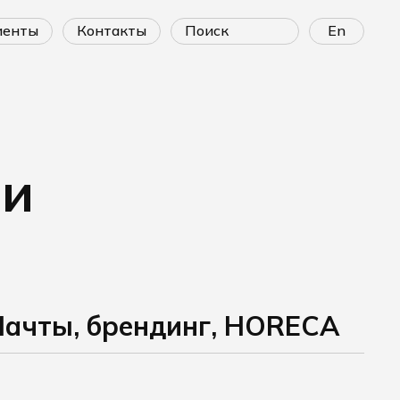
лиенты
контакты
En
ии
ачты, брендинг, HORECA