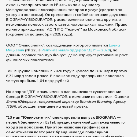
охраны товарного знака № 336245 по 3–му классу
Международной классификации товаров и услуг (средства по
уходу за волосами). Он представляет собой сочетание двух слов
BIOGRAPHY BIOCURATOR, расположенных одно над другим, и
нескольких полосок серого цвета, находящихся под ними. Права
на него принадлежат АО "НПО “Техкон”" из Московской области
(охраняется до декабря 2025 года).
ООО "Юникосметик", совладельцем которого является
Елена
Мицкевич
(№ 223 в
Рейтинге миллиардеров "ДП" — 2020
), по
данным сервиса "Контур.Фокус", демонстрирует устойчивый рост
финансовых показателей.
Так, выручка компании в 2020 году выросла до 8,87 млрд против
8,72 млрд годом ранее. В прошлом году предприятие показало
чистую прибыль 1,64 млрд рублей.
На запрос "ДП", каким именно планам мешает существование
бренда BIOGRAPHY BIOCURATOR, в компании не ответили. Однако
Елена Юферева, генеральный директор Brandson Branding Agency
(TSN),
обращает внимание на новый проект.
"13 мая “Юникосметик” анонсировала выпуск BIOGRAFIA —
первой биолинии от Estel, предназначенной для ежедневного
ухода за волосами. При этом название графически и
семантически повторяет бренд некогда популярной
инновационной марки омолаживающей косметики Biography