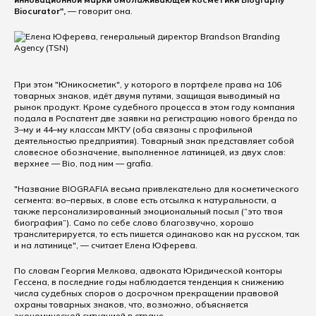
Biocurator",
— говорит она.
При этом "Юникосметик", у которого в портфеле права на 106
товарных знаков, идёт двумя путями, защищая выводимый на
рынок продукт. Кроме судебного процесса в этом году компания
подала в Роспатент две заявки на регистрацию нового бренда по
3–му и 44–му классам МКТУ (оба связаны с профильной
деятельностью предприятия). Товарный знак представляет собой
словесное обозначение, выполненное латиницей, из двух слов:
верхнее — Bio, под ним — grafia.
"Название BIOGRAFIA весьма привлекательно для косметического
сегмента: во–первых, в слове есть отсылка к натуральности, а
также персонализированный эмоциональный посыл (“это твоя
биография”). Само по себе слово благозвучно, хорошо
транслитерируется, то есть пишется одинаково как на русском, так
и на латинице", — считает Елена Юферева.
По словам Георгия Мелкова, адвоката Юридической конторы
Гессена, в последние годы наблюдается тенденция к снижению
числа судебных споров о досрочном прекращении правовой
охраны товарных знаков, что, возможно, объясняется
экономической ситуацией в стране.