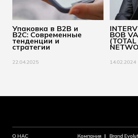
Упаковка в B2B и
INTER
B2C: Современные
BOB VA
тенденции и
(TOTAL
стратегии
NETWO
22.04.2025
14.02.2024
О НАС
Компания
Brand Evolu