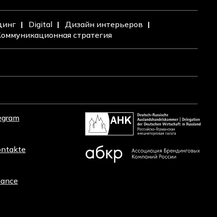
динг
Digital
Дизайн интерьеров
оммуникационная стратегия
egram
ntakte
ance