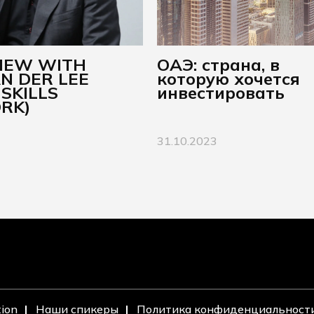
VIEW WITH
ОАЭ: страна, в
N DER LEE
которую хочется
 SKILLS
инвестировать
RK)
31.10.2023
tion
Наши спикеры
Политика конфиденциальност