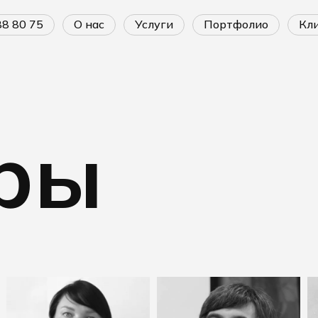
688 80 75
о нас
услуги
портфолио
к
ры