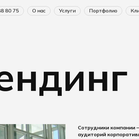
688 80 75
о нас
услуги
портфолио
к
ендинг
Сотрудники компании 
аудиторий корпоративн