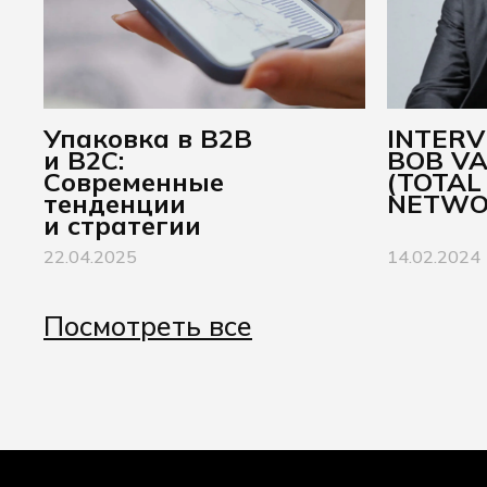
Упаковка в B2B
INTER
и B2C:
BOB VA
Современные
(TOTAL
тенденции
NETWO
и стратегии
22.04.2025
14.02.2024
Посмотреть все