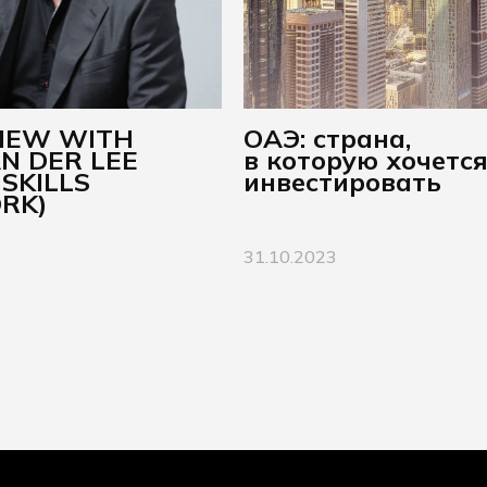
VIEW WITH
ОАЭ: страна,
N DER LEE
в которую хочетс
 SKILLS
инвестировать
RK)
31.10.2023