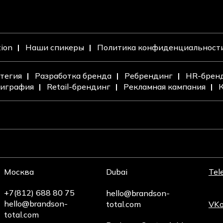
tion
Наши спикеры
Политика конфиденциальност
тегия
Разработка бренда
Ребрендинг
HR-брен
играфия
Retail-брендинг
Рекламная кампания
К
Москва
Dubai
Tel
+7(812) 688 80 75
hello@brandson-
hello@brandson-
total.com
VKo
total.com