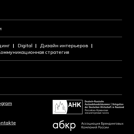
и
динг
Digital
Дизайн интерьеров
оммуникационная стратегия
egram
ntakte