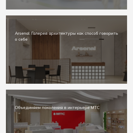
Страхование
Культура и искусство
Образование
Услуга
Arsenal. Галерея архитектуры как способ говорить
Аналитика и бренд-стратегия
о себе
Дизайн интерьеров
HR-брендинг
Рекламная кампания
Разработка бренда
Ребрендинг
Digital
Дизайн упаковки
Полиграфия
Retail-брендинг
Коммуникационная стратегия
Объединяем поколения в интерьере МТС