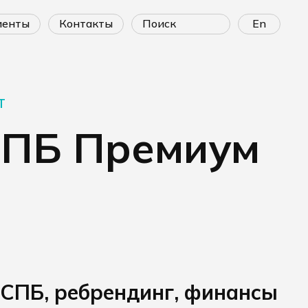
лиенты
контакты
En
т
СПБ Премиум
СПБ, ребрендинг, финансы