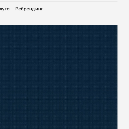
луга
Ребрендинг