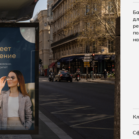
Ба
дл
ре
по
на
Кл
С