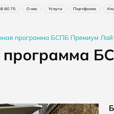
688 80 75
о нас
услуги
портфолио
к
нная программа БСПБ Премиум Лай
 программа Б
Б