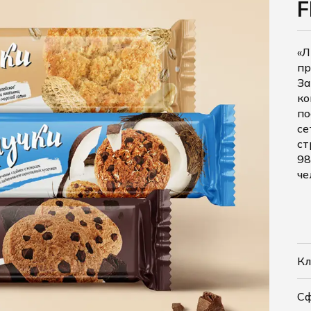
«Л
пр
За
ко
по
се
ст
98
че
Кл
С