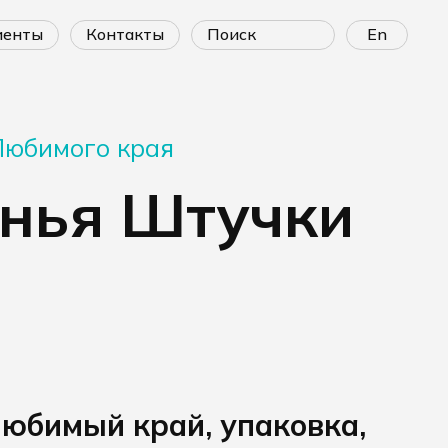
лиенты
контакты
En
Любимого края
енья Штучки
юбимый край, упаковка,