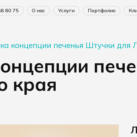
688 80 75
о нас
услуги
портфолио
к
ка концепции печенья Штучки для 
концепции печ
о края
Л