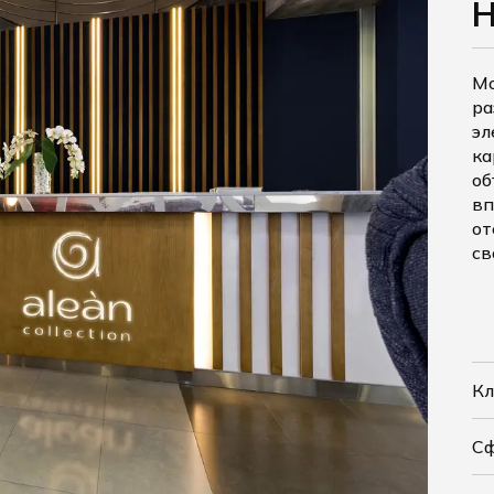
Мо
ра
эл
ка
об
вп
от
св
Кл
С