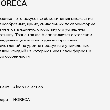
HORECA
заика – это искусство объединения множества
знообразных, ярких, уникальных по своей форме
ементов в единую, стабильную и успешную
ртинку. Точно так же Alean является авторским
ъединяющим началом для набора ярких
ечатлений на уровне продукта и уникальных
елей, каждый из которых имеет свой формат и
ои особенности.
иент
Alean Collection
фера
HORECA