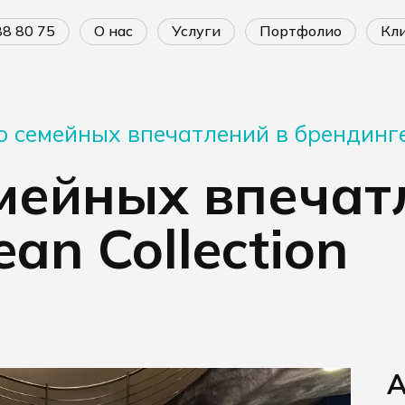
688 80 75
о нас
услуги
портфолио
к
о семейных впечатлений в брендинге 
мейных впечат
an Collection
A