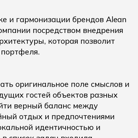
ке и гармонизации брендов Alean
компании посредством внедрения
рхитектуры, которая позволит
 портфеля.
ать оригинальное поле смыслов и
удущих гостей объектов разных
йти верный баланс между
йный отдых и предпочтениями
окальной идентичностью и
 в список задач входила